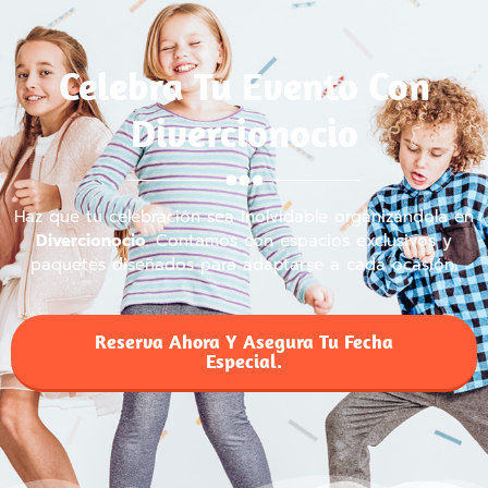
Celebra Tu Evento Con
Divercionocio
Haz que tu celebración sea inolvidable organizándola en
Divercionocio
. Contamos con espacios exclusivos y
paquetes diseñados para adaptarse a cada ocasión.
Reserva Ahora Y Asegura Tu Fecha
Especial.